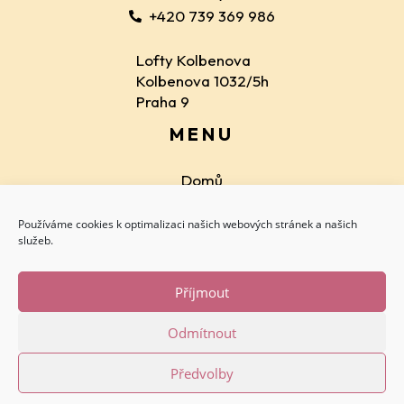
+420 739 369 986
Lofty Kolbenova
Kolbenova 1032/5h
Praha 9
MENU
Domů
Lektoři
Používáme cookies k optimalizaci našich webových stránek a našich
Skupinové kurzy
služeb.
Creative Academy
Letní tábor
Příjmout
Ceník
Odmítnout
Přihláška
Předvolby