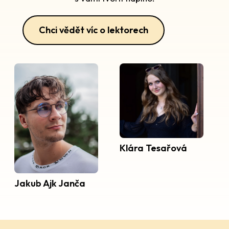
Chci vědět víc o lektorech
Klára Tesařová
Jakub Ajk Janča