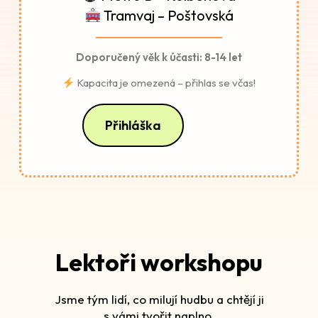
Tramvaj – Poštovská
Doporučený věk k účasti: 8-14 let
Kapacita je omezená – přihlas se včas!
Přihláška
Lektoři workshopu
Jsme tým lidí, co milují hudbu a chtějí ji
s vámi tvořit naplno.