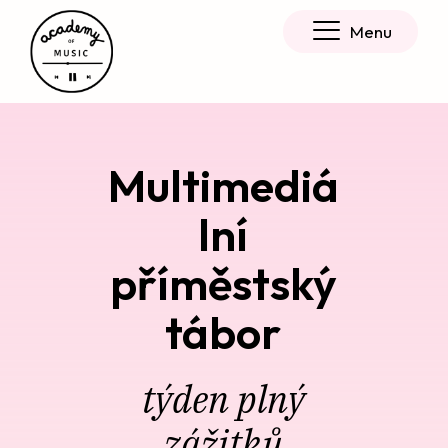
Menu
Multimediá
lní
příměstský
tábor
týden plný
zážitků